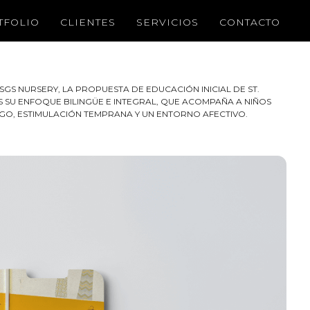
TFOLIO
CLIENTES
SERVICIOS
CONTACTO
GS NURSERY, LA PROPUESTA DE EDUCACIÓN INICIAL DE ST.
SU ENFOQUE BILINGÜE E INTEGRAL, QUE ACOMPAÑA A NIÑOS
EGO, ESTIMULACIÓN TEMPRANA Y UN ENTORNO AFECTIVO.